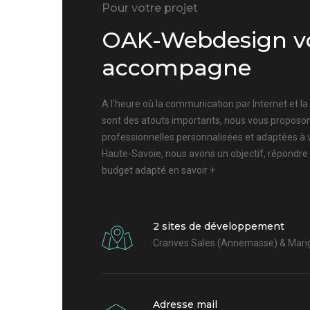
Pour votre projet
OAK-Webdesign v
accompagne
A l’heure où la communication par Internet et l
sont des atouts importants, nous vous proposon
professionnelles personnalisées et adaptées à 
Haute-Savoie, nous avons un objectif, répondre
budget adapté
en savoir +
2 sites de développement
Cranves Sales (Annemasse) & Marig
Adresse mail