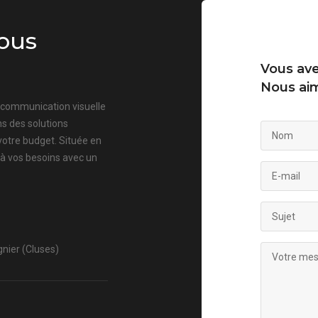
ous
Vous ave
Nous aim
a communication visuelle
s des solutions
votre budget. Située en
 à vos besoins avec un
nier (Cluses)