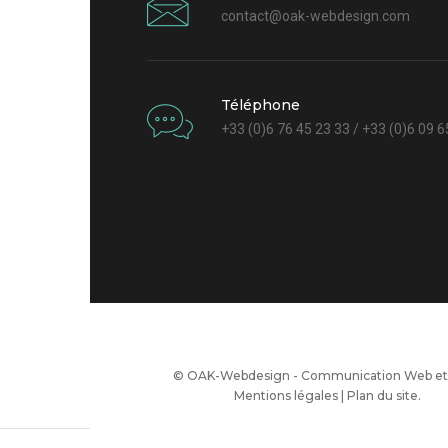
contact@oak-webdesign.com
Téléphone
+33 (0)6 76 45 23 33 / +33 (0)6 09 6
© OAK-Webdesign - Communication Web et 
Mentions légales
|
Plan du site
.