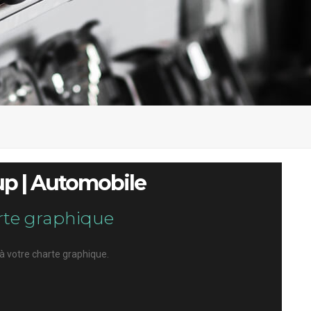
up | Automobile
rte graphique
 votre charte graphique.