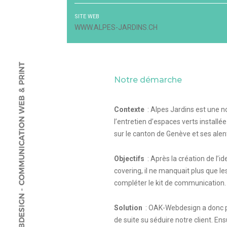
SITE WEB
WWW.ALPES-JARDINS.CH
Notre démarche
Contexte
: Alpes Jardins est une n
l’entretien d’espaces verts installé
sur le canton de Genève et ses alen
Objectifs
: Après la création de l’id
covering, il ne manquait plus que le
compléter le kit de communication.
Solution
: OAK-Webdesign a donc pr
de suite su séduire notre client. E