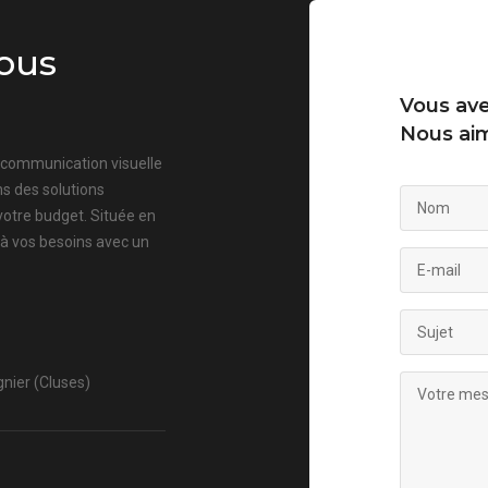
ous
Vous ave
Nous aim
a communication visuelle
s des solutions
votre budget. Située en
 à vos besoins avec un
nier (Cluses)