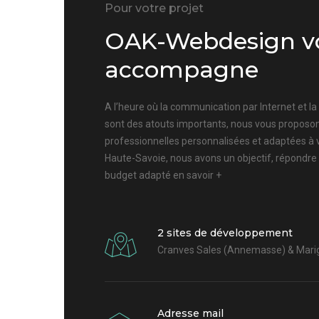
Pour votre projet
OAK-Webdesign v
accompagne
A l’heure où la communication par Internet et l
sont des atouts importants, nous vous proposon
professionnelles personnalisées et adaptées à 
Haute-Savoie, nous avons un objectif, répondre
budget adapté
en savoir +
2 sites de développement
Cranves Sales (Annemasse) & Marig
Adresse mail