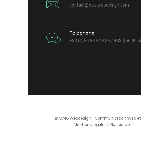
contact@oak-webdesign.com
Téléphone
+33 (0)6 76 45 23 33 / +33 (0)6 09 6
© OAK-Webdesign - Communication Web et 
Mentions légales
|
Plan du site
.