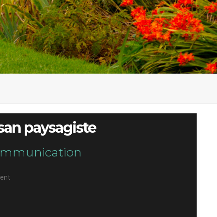
isan paysagiste
 communication
ent