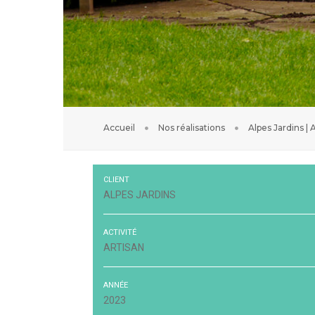
Accueil
Nos réalisations
Alpes Jardins | 
CLIENT
ALPES JARDINS
ACTIVITÉ
ARTISAN
ANNÉE
2023