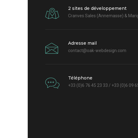
2 sites de développement
Cranves Sales (Annemasse) & Marig
Adresse mail
contact@oak-webdesign.com
Téléphone
+33 (0)6 76 45 23 33 / +33 (0)6 09 6