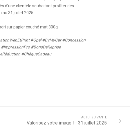
s d’une clientèle souhaitant profiter des
au 31 juillet 2025.
dri sur papier couché mat 300g
tionWebEtPrint #Opel #ByMyCar #Concession
 #ImpressionPro #BonsDeReprise
DeRéduction #ChèqueCadeau
ACTU' SUIVANTE
Valorisez votre image ! - 31 juillet 2025