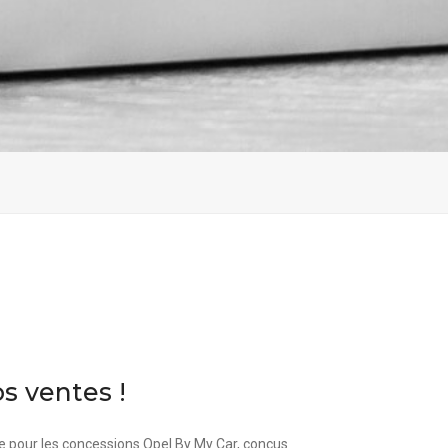
 ventes !
e pour les concessions Opel By My Car, conçus