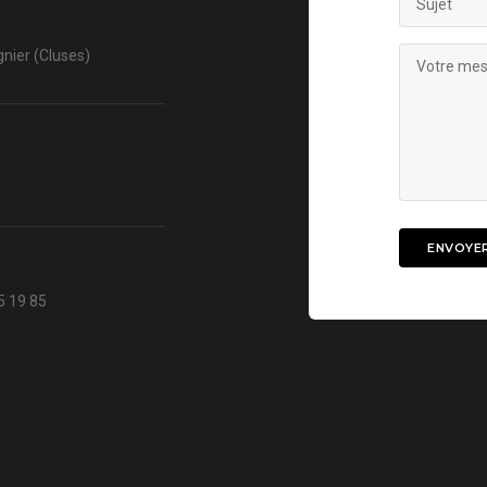
nier (Cluses)
5 19 85