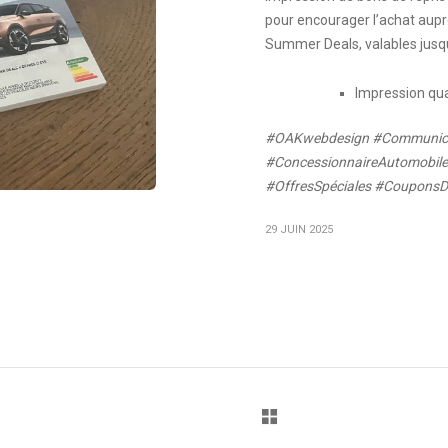
pour encourager l’achat auprè
Summer Deals, valables jusqu’
Impression qua
#OAKwebdesign #Communica
#ConcessionnaireAutomobile
#OffresSpéciales #Coupons
29 JUIN 2025