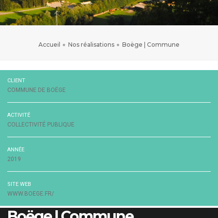
Accueil
Nos réalisations
Boëge | Commune
CLIENT
COMMUNE DE BOËGE
ACTIVITÉ
COLLECTIVITÉ PUBLIQUE
ANNÉE
2019
SITE WEB
WWW.BOEGE.FR/
Boëge | Commune