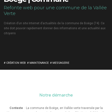
Refonte web pour une commune de la Vallée
Verte
Création d’un site Internet d’actualités de la commune de Boëge (74). Ce
site doit pouvoir rapidement donner des informations et une actualité aux
citoyens
# CRÉATION WEB
# MAINTENANCE
# MESSAGERIE
Notre démarche
Contexte
: La commune de Boëge, en Vallée verte traversée par la