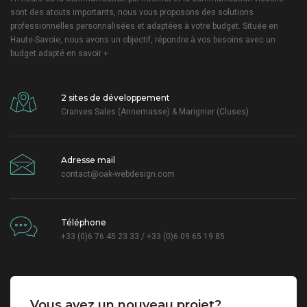
sont des atouts importants, nous vous proposons des solutions
professionnelles personnalisées et adaptées à votre budget. Située en
Haute-Savoie, nous avons un objectif, répondre à vos besoins avec un
budget adapté
en savoir +
2 sites de développement
Cranves Sales (Annemasse) & Marignier (Cluses)
Adresse mail
contact@oak-webdesign.com
Téléphone
+33 (0)6 76 45 23 33 / +33 (0)6 09 65 19 85
Vous avez un nouveau projet?