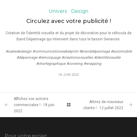
Univers Design
Circulez avec votre publicité !
Création de l’identité visuelle et du projet de décoration pour le véhicule de
Band Dépannage qui intervient dans tous le bassin Genevois.
#oakwebdesign #communicationwebetprint #branddépannage #automobile
#dépannage #remorquage #creationsvisuelles #identitévisuelle
#chartegraphique #covering #wrapping
18 JUIN 2022
Affichez vos actions
Attirez de nouveaux
commerciales ! - 18 juin
clients ! - 12 juillet 2022
2022
Pour votre projet