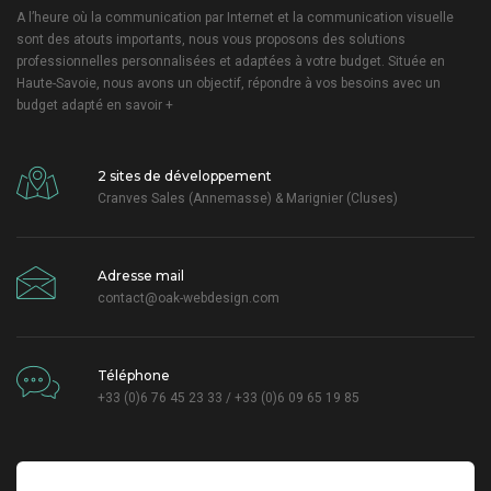
A l’heure où la communication par Internet et la communication visuelle
sont des atouts importants, nous vous proposons des solutions
professionnelles personnalisées et adaptées à votre budget. Située en
Haute-Savoie, nous avons un objectif, répondre à vos besoins avec un
budget adapté
en savoir +
2 sites de développement
Cranves Sales (Annemasse) & Marignier (Cluses)
Adresse mail
contact@oak-webdesign.com
Téléphone
+33 (0)6 76 45 23 33 / +33 (0)6 09 65 19 85