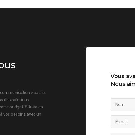
ous
Vous ave
Nous aim
a communication visuelle
s des solutions
votre budget. Située en
 à vos besoins avec un