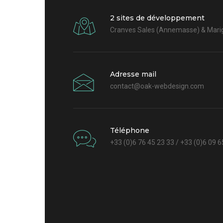
2 sites de développement
Cranves Sales (Annemasse) & Marig
Adresse mail
contact@oak-webdesign.com
Téléphone
+33 (0)6 76 45 23 33 / +33 (0)6 09 6