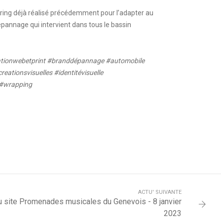
ering déjà réalisé précédemment pour l’adapter au
annage qui intervient dans tous le bassin
ionwebetprint #branddépannage #automobile
tionsvisuelles #identitévisuelle
 #wrapping
ACTU' SUIVANTE
u site Promenades musicales du Genevois - 8 janvier
2023