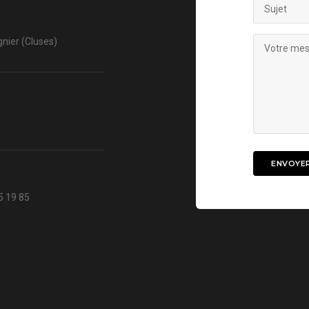
nier (Cluses)
5 19 85