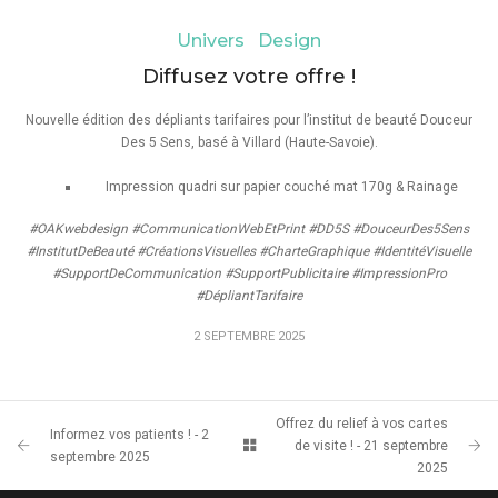
Univers Design
Diffusez votre offre !
Nouvelle édition des dépliants tarifaires pour l’institut de beauté Douceur
Des 5 Sens, basé à Villard (Haute-Savoie).
Impression quadri sur papier couché mat 170g & Rainage
#OAKwebdesign #CommunicationWebEtPrint #DD5S #DouceurDes5Sens
#InstitutDeBeauté #CréationsVisuelles #CharteGraphique #IdentitéVisuelle
#SupportDeCommunication #SupportPublicitaire #ImpressionPro
#DépliantTarifaire
2 SEPTEMBRE 2025
Offrez du relief à vos cartes
Informez vos patients ! - 2
de visite ! - 21 septembre
septembre 2025
2025