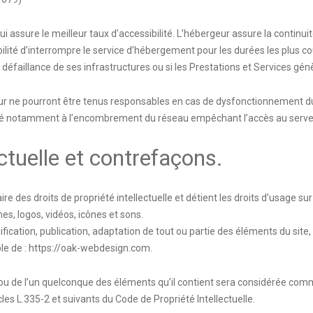
ui assure le meilleur taux d’accessibilité. L’hébergeur assure la continui
ibilité d’interrompre le service d’hébergement pour les durées les plus
 défaillance de ses infrastructures ou si les Prestations et Services gén
ur ne pourront être tenus responsables en cas de dysfonctionnement du
 lié notamment à l’encombrement du réseau empêchant l’accès au serve
ectuelle et contrefaçons.
ire des droits de propriété intellectuelle et détient les droits d’usage sur
s, logos, vidéos, icônes et sons.
ication, publication, adaptation de tout ou partie des éléments du site, 
le de :
https://oak-webdesign.com
.
 ou de l’un quelconque des éléments qu’il contient sera considérée com
es L.335-2 et suivants du Code de Propriété Intellectuelle.