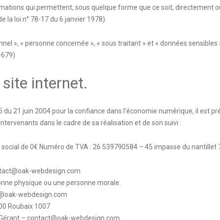
mations qui permettent, sous quelque forme que ce soit, directement ou
de la loi n° 78-17 du 6 janvier 1978).
el », « personne concernée », « sous traitant » et « données sensibles »
-679)
site internet.
575 du 21 juin 2004 pour la confiance dans l’économie numérique, il est pré
intervenants dans le cadre de sa réalisation et de son suivi :
 social de 0€ Numéro de TVA : 26 539790584 – 45 impasse du nantillet
ontact@oak-webdesign.com
sonne physique ou une personne morale.
t@oak-webdesign.com
100 Roubaix 1007
 Gérant – contact@oak-webdesign.com