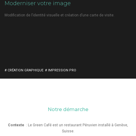
Moderniser votre image
Modification de l’identité visuelle et création d’une carte de visite.
# CRÉATION GRAPHIQUE
# IMPRESSION PRO
Notre démarche
Contexte
: Le Green Café est un restaurant Péruvien installé à Genève,
Suisse.