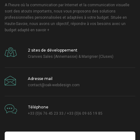
A l’heure où la communication par Internet et la communication visuelle
sont des atouts importants, nous vous proposons des solutions
professionnelles personnalisées et adaptées à votre budget. Située en
Haute-Savoie, nous avons un objectif, répondre à vos besoins avec un
budget adapté
en savoir +
2 sites de développement
Cranves Sales (Annemasse) & Marignier (Cluses)
Adresse mail
contact@oak-webdesign.com
Téléphone
+33 (0)6 76 45 23 33 / +33 (0)6 09 65 19 85