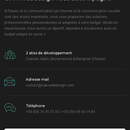
A l’heure où la communication par Internet et la communication visuelle
sont des atouts importants, nous vous proposons des solutions
professionnelles personnalisées et adaptées à votre budget. Située en
Haute-Savoie, nous avons un objectif, répondre à vos besoins avec un
budget adapté
en savoir +
2 sites de développement
Cranves Sales (Annemasse) & Marignier (Cluses)
Adresse mail
contact@oak-webdesign.com
Téléphone
+33 (0)6 76 45 23 33 / +33 (0)6 09 65 19 85