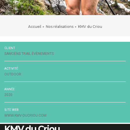
Accueil
Nos réalisations
KMV du Criou
CLIENT
SAMOËNS TRAIL ÉVÈNEMENTS
ACTIVITÉ
OUTDOOR
ANNÉE
2020
SITE WEB
WWW.KMV-DUCRIOU.COM
KMV du Criou