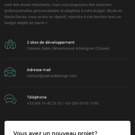
sont des atouts importants, nous vous proposons des solutions
professionnelles personnalisées et adaptées à votre budget. Située en
Haute-Savoie, nous avons un objectif, répondre à vos besoins avec un
budget adapté
en savoir +
2 sites de développement
Cranves Sales (Annemasse) & Marignier (Cluses)
Adresse mail
contact@oak-webdesign.com
Téléphone
+33 (0)6 76 45 23 33 / +33 (0)6 09 65 19 85
Vous avez un nouveau projet?