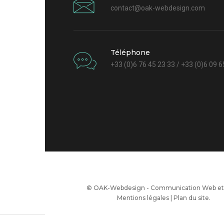
contact@oak-webdesign.com
Téléphone
+33 (0)6 76 45 23 33 / +33 (0)6 09 6
© OAK-Webdesign - Communication Web et 
Mentions légales
|
Plan du site
.