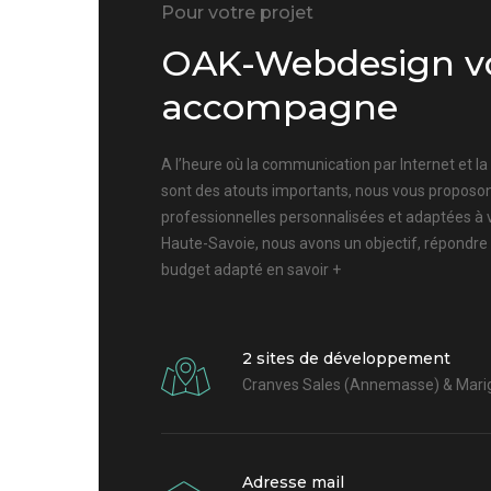
Pour votre projet
OAK-Webdesign v
accompagne
A l’heure où la communication par Internet et l
sont des atouts importants, nous vous proposon
professionnelles personnalisées et adaptées à 
Haute-Savoie, nous avons un objectif, répondre
budget adapté
en savoir +
2 sites de développement
Cranves Sales (Annemasse) & Marig
Adresse mail