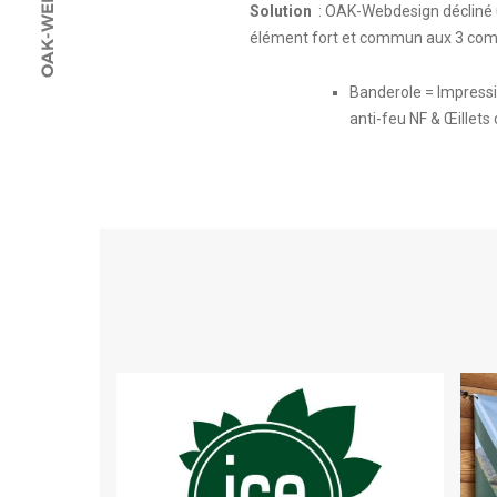
Solution
: OAK-Webdesign décliné u
élément fort et commun aux 3 com
Banderole = Impress
anti-feu NF & Œillets 
LOGO