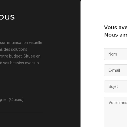
ous
Vous ave
Nous aim
a communication visuelle
s des solutions
votre budget. Située en
 à vos besoins avec un
nier (Cluses)