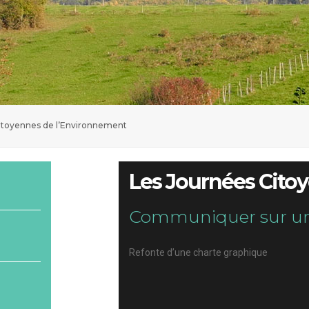
itoyennes de l’Environnement
Les Journées Cito
Communiquer sur u
Refonte d’une charte graphique