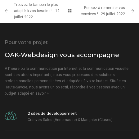
Trouvez le tampon le plus
Pensez à remercier vos
adapté à vos besoins ! - 12
convives ! - 29 juillet 2022
juillet 2022
Pour votre projet
OAK-Webdesign vous accompagne
A l’heure où la communication par Internet et la communication visuelle
sont des atouts importants, nous vous proposons des solutions
professionnelles personnalisées et adaptées à votre budget. Située en
Haute-Savoie, nous avons un objectif, répondre à vos besoins avec un
budget adapté
en savoir +
2 sites de développement
Cranves Sales (Annemasse) & Marignier (Cluses)