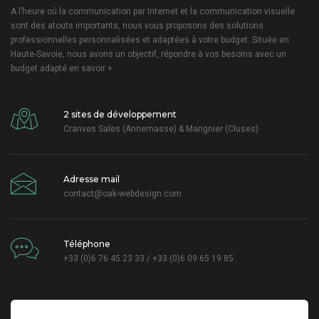
A l’heure où la communication par Internet et la communication visuelle
sont des atouts importants, nous vous proposons des solutions
professionnelles personnalisées et adaptées à votre budget. Située en
Haute-Savoie, nous avons un objectif, répondre à vos besoins avec un
budget adapté
en savoir +
2 sites de développement
Cranves Sales (Annemasse) & Marignier (Cluses)
Adresse mail
contact@oak-webdesign.com
Téléphone
+33 (0)6 76 45 23 33 / +33 (0)6 09 65 19 85