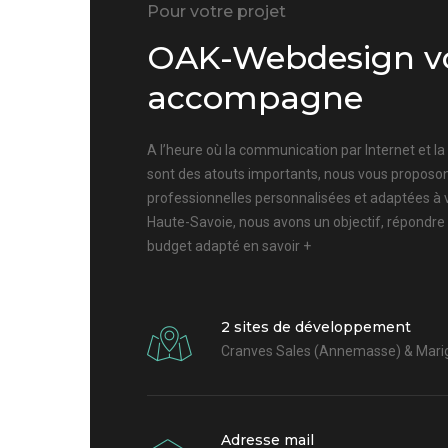
Pour votre projet
OAK-Webdesign v
accompagne
A l’heure où la communication par Internet et l
sont des atouts importants, nous vous proposon
professionnelles personnalisées et adaptées à 
Haute-Savoie, nous avons un objectif, répondre
budget adapté
en savoir +
2 sites de développement
Cranves Sales (Annemasse) & Marig
Adresse mail