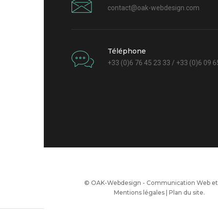
contact@oak-webdesign.com
Téléphone
+33 (0)6 76 45 23 33 / +33 (0)6 09 6
© OAK-Webdesign - Communication Web et 
Mentions légales
|
Plan du site
.