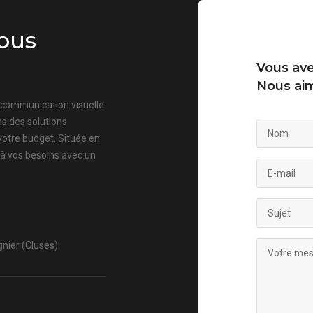
ous
Vous ave
Nous aim
a communication visuelle
s des solutions
votre budget. Située en
 à vos besoins avec un
nier (Cluses)