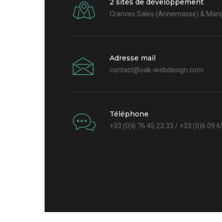
2 sites de développement
Cranves Sales (Annemasse) & Marig
Adresse mail
contact@oak-webdesign.com
Téléphone
+33 (0)6 76 45 23 33 / +33 (0)6 09 6