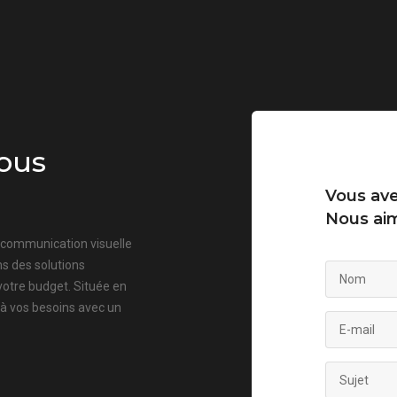
ous
Vous ave
Nous aim
a communication visuelle
s des solutions
votre budget. Située en
 à vos besoins avec un