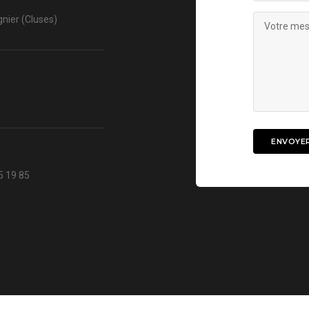
nier (Cluses)
5 19 85