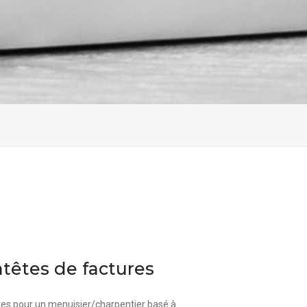
ntêtes de factures
res pour un menuisier/charpentier basé à