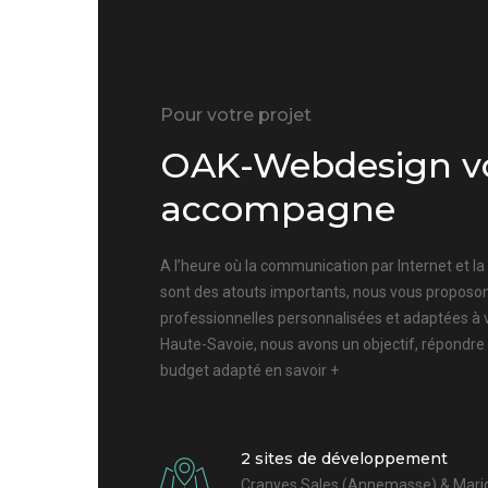
Pour votre projet
OAK-Webdesign v
accompagne
A l’heure où la communication par Internet et l
sont des atouts importants, nous vous proposon
professionnelles personnalisées et adaptées à 
Haute-Savoie, nous avons un objectif, répondre
budget adapté
en savoir +
2 sites de développement
Cranves Sales (Annemasse) & Marig