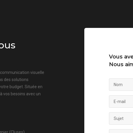
ous
Vous ave
Nous aim
a communication visuelle
s des solutions
votre budget. Située en
 à vos besoins avec un
nier (Cluses)