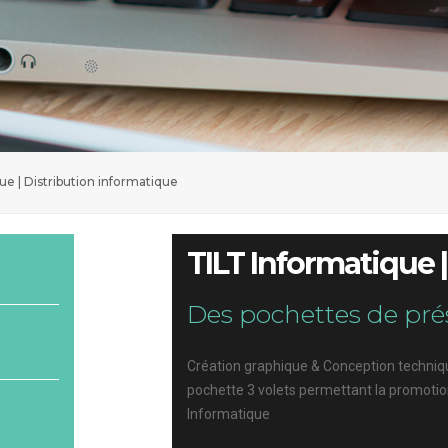
ue | Distribution informatique
TILT Informatique 
Des pochettes de pré
Création graphique & Conception techniqu
pochette 3 volets permettant la promotio
Informatique