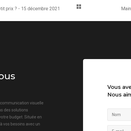
tit prix ? - 15 décembre 2021
Main
ous
Vous ave
Nous aim
a communication visuelle
s des solutions
votre budget. Située en
 à vos besoins avec un