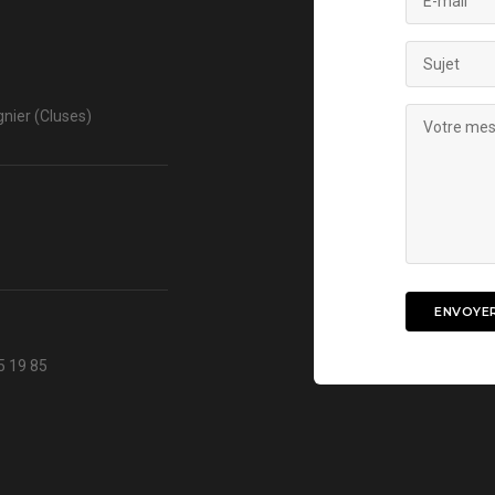
nier (Cluses)
5 19 85