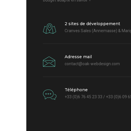
budget adapté
en savoir +
2 sites de développement
Cranves Sales (Annemasse) & Marig
Adresse mail
contact@oak-webdesign.com
Téléphone
+33 (0)6 76 45 23 33 / +33 (0)6 09 6