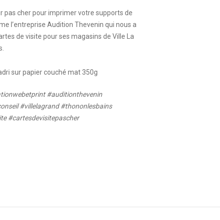
r pas cher pour imprimer votre supports de
e l’entreprise Audition Thevenin qui nous a
artes de visite pour ses magasins de Ville La
s.
dri sur papier couché mat 350g
onwebetprint #auditionthevenin
onseil #villelagrand #thononlesbains
te #cartesdevisitepascher