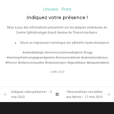
Univers Print
Indiquez votre présence !
Mise à jour des informations présentent sur les plaques extérieures du
Centre Ophtalmologie Grand Genève de Thonon-les-Bains.
Décor en impression numérique sur adhésifs haute-résistance
#oakwebdesign #communicationwebetprint #cogg
#centreophtalmologiegrandgenève #maisonmédicale #cabinetsmédicaux
#thonon #créationsvisuelles #impressionpro #signalétique #plaquemédecin
2 MAI 2023
Indiquez votre présence ! - 2
Personnalisez vos boîtes
mai 2023
aux lettres ! - 17 mai 2023