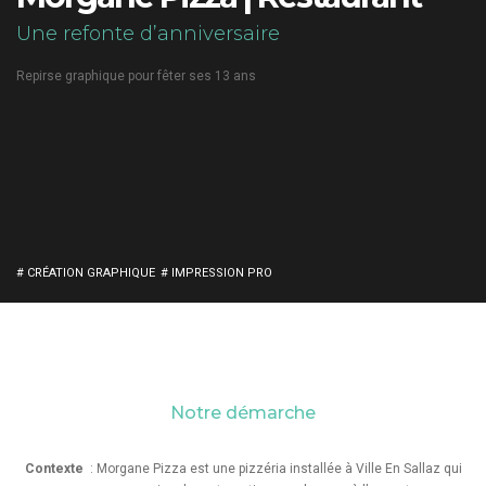
Une refonte d’anniversaire
Repirse graphique pour fêter ses 13 ans
# CRÉATION GRAPHIQUE
# IMPRESSION PRO
Notre démarche
Contexte
: Morgane Pizza est une pizzéria installée à Ville En Sallaz qui