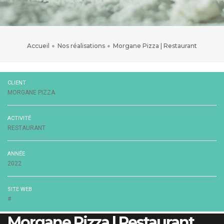
Accueil
Nos réalisations
Morgane Pizza | Restaurant
CLIENT
MORGANE PIZZA
ACTIVITÉ
RESTAURANT
ANNÉE
2022
SITE WEB
#
Morgane Pizza | Restaurant