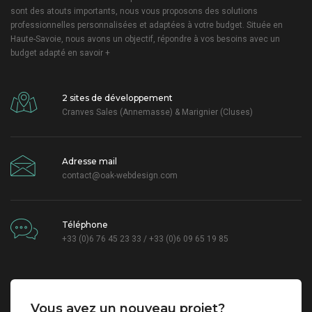
sont des atouts importants, nous vous proposons des solutions
professionnelles personnalisées et adaptées à votre budget. Située en
Haute-Savoie, nous avons un objectif, répondre à vos besoins avec un
budget adapté
en savoir +
2 sites de développement
Cranves Sales (Annemasse) & Marignier (Cluses)
Adresse mail
contact@oak-webdesign.com
Téléphone
+33 (0)6 76 45 23 33 / +33 (0)6 09 65 19 85
Vous avez un nouveau projet?