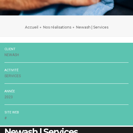
Accueil
Nos réalisations
Newash | Services
CLIENT
NEWASH
ACTIVITÉ
SERVICES
ANNÉE
2023
SITE WEB
#
Newash | Services