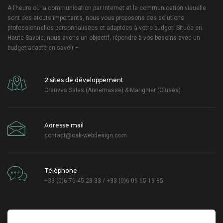
A l’heure où la communication par Internet et la communication visuelle
sont des atouts importants, nous vous proposons des solutions
professionnelles personnalisées et adaptées à votre budget. Située en
Haute-Savoie, nous avons un objectif, répondre à vos besoins avec un
budget adapté
en savoir +
2 sites de développement
Cranves Sales (Annemasse) & Marignier (Cluses)
Adresse mail
contact@oak-webdesign.com
Téléphone
+33 (0)6 76 45 23 33 / +33 (0)6 09 65 19 85